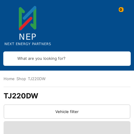
What are you looking for?
Home
Shop
TJ220DW
TJ220DW
Vehicle filter