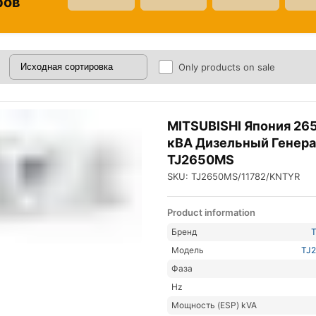
ров
Only products on sale
MITSUBISHI Япония 26
кВА Дизельный Генер
TJ2650MS
SKU: TJ2650MS/11782/KNTYR
Product information
Бренд
Модель
TJ
Фаза
Hz
Мощность (ESP) kVA