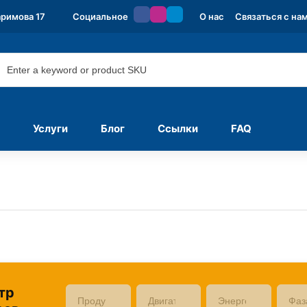
аримова 17
Социальное
О нас
Связаться с на
Услуги
Блог
Ссылки
FAQ
тр