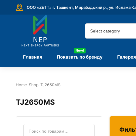
ООО «ZETT» г. Ташкент, Мирабадский р., ул. Ислама К
New!
Главная
Показать по бренду
Галерея
Home
Shop
TJ2650MS
TJ2650MS
Филь