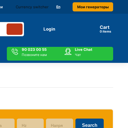
Currency switcher
Мои генераторы
ми
En
Cart
Login
items
90 023 00 55
Live Chat
Позвоните нам
Чат