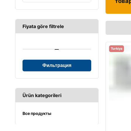
това
Fiyata göre filtrele
—
Turkiya
Фильтрация
Ürün kategorileri
Все продукты
UPS