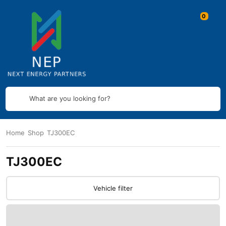
What are you looking for?
Home
Shop
TJ300EC
TJ300EC
Vehicle filter