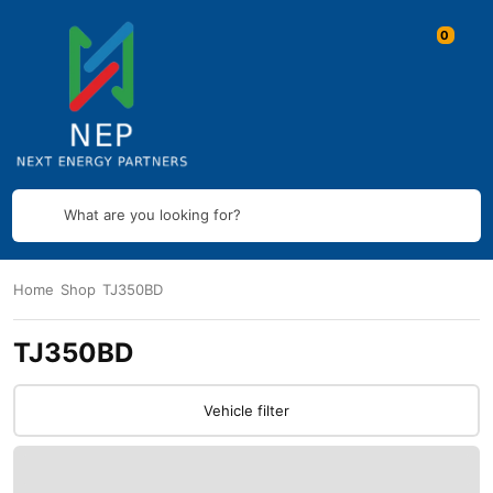
What are you looking for?
Home
Shop
TJ350BD
TJ350BD
Vehicle filter