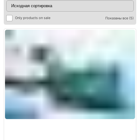
Only products on sale
Показаны все (5)
ры
ры
я