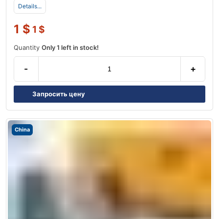
Details...
1
$
1
$
Quantity
Only 1 left in stock!
-
+
Запросить цену
China