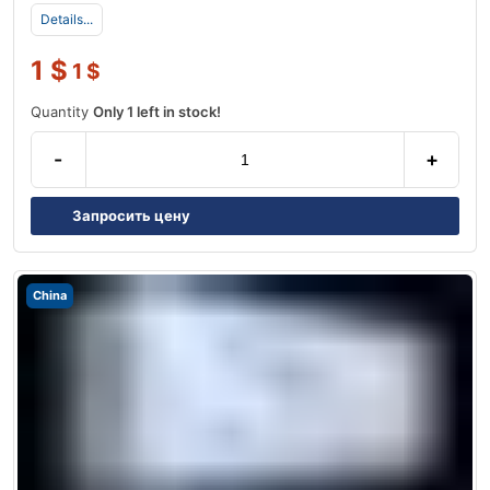
Details...
1
$
1
$
Quantity
Only 1 left in stock!
-
+
Запросить цену
China