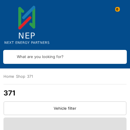
What are you looking for?
Home
Shop
371
371
Vehicle filter