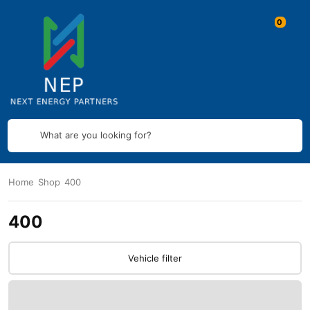
What are you looking for?
Home
Shop
400
400
Vehicle filter