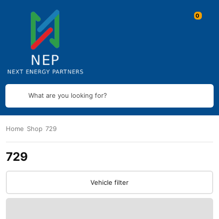
What are you looking for?
Home
Shop
729
729
Vehicle filter