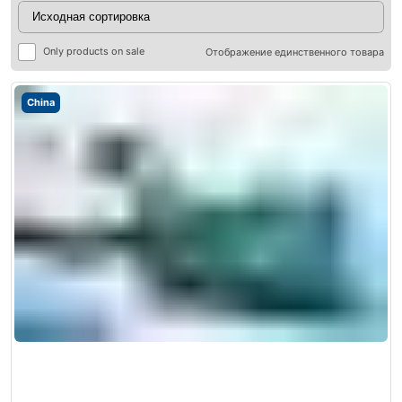
Only products on sale
Отображение единственного товара
China
ры
ры
я