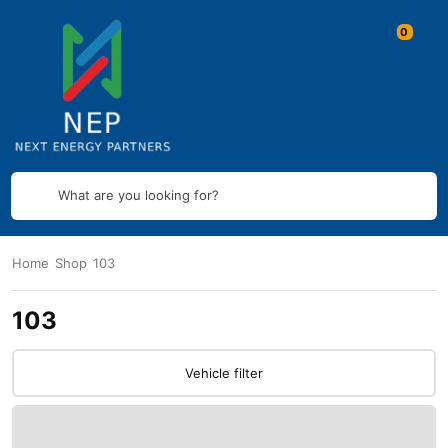
What are you looking for?
Home
Shop
103
103
Vehicle filter