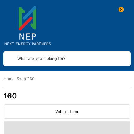
What are you looking for?
Home
Shop
160
160
Vehicle filter