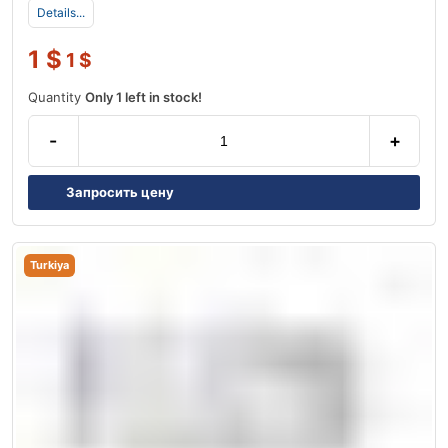
Details...
1
$
1
$
Quantity
Only 1 left in stock!
-
+
Запросить цену
Turkiya