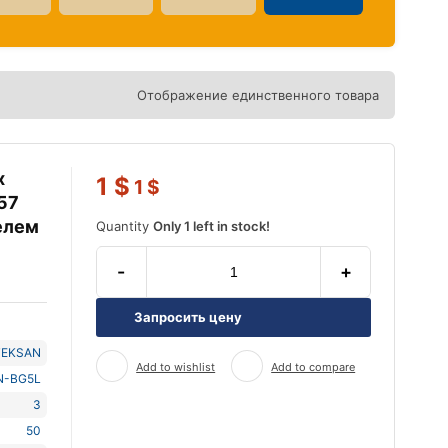
Отображение единственного товара
х
1
$
1
$
57
телем
Quantity
Only 1 left in stock!
-
+
Запросить цену
TEKSAN
Add to wishlist
Add to compare
N-BG5L
3
50