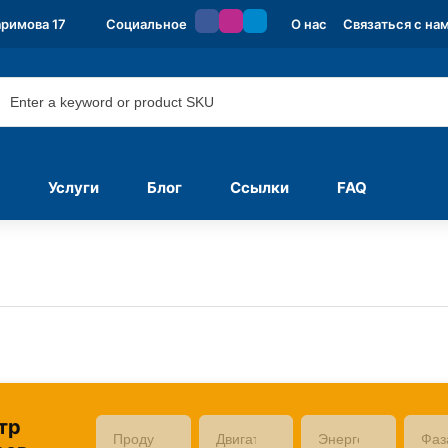
аримова 17
Социальное
О нас
Связаться с на
Услуги
Блог
Ссылки
FAQ
тр