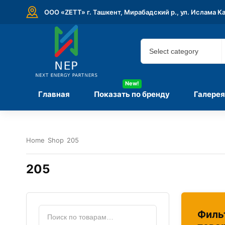
ООО «ZETT» г. Ташкент, Мирабадский р., ул. Ислама К
New!
Главная
Показать по бренду
Галерея
Home
Shop
205
205
Филь