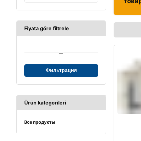
това
Fiyata göre filtrele
—
Фильтрация
Ürün kategorileri
Все продукты
UPS