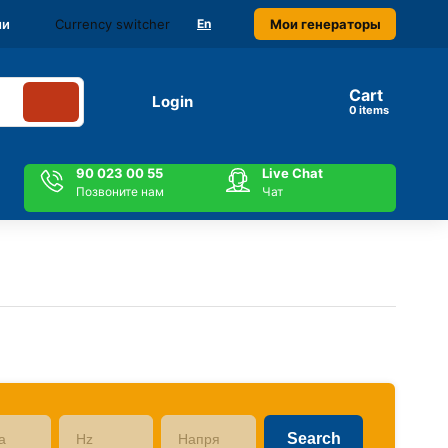
Currency switcher
Мои генераторы
ми
En
Cart
Login
items
90 023 00 55
Live Chat
Позвоните нам
Чат