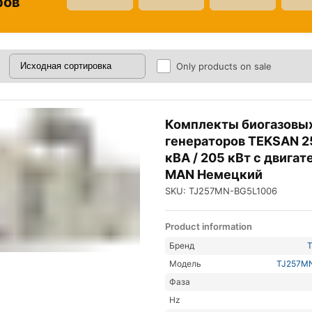
ров
Only products on sale
Комплекты биогазовы
генераторов TEKSAN 2
кВА / 205 кВт с двига
MAN Немецкий
SKU: TJ257MN-BG5L1006
Product information
Бренд
Модель
TJ257M
Фаза
Hz