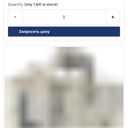
Quantity
Only 1 left in stock!
-
+
Запросить цену