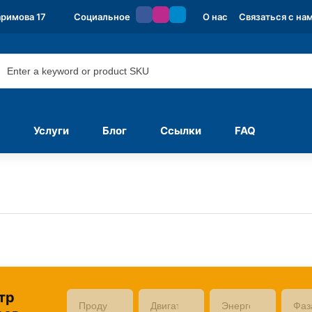
аримова 17
Социальное
О нас
Связаться с на
Услуги
Блог
Ссылки
FAQ
тр