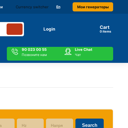
Currency switcher
Мои генераторы
ми
En
Cart
Login
items
90 023 00 55
Live Chat
Позвоните нам
Чат