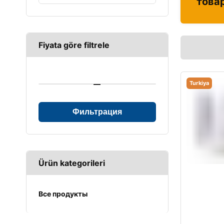
това
Fiyata göre filtrele
—
Turkiya
Фильтрация
Ürün kategorileri
Все продукты
UPS