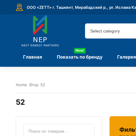
ООО «ZETT» г. Ташкент, Мирабадский р., ул. Ислама К
New!
Главная
Показать по бренду
Галерея
Home
Shop
52
52
Филь