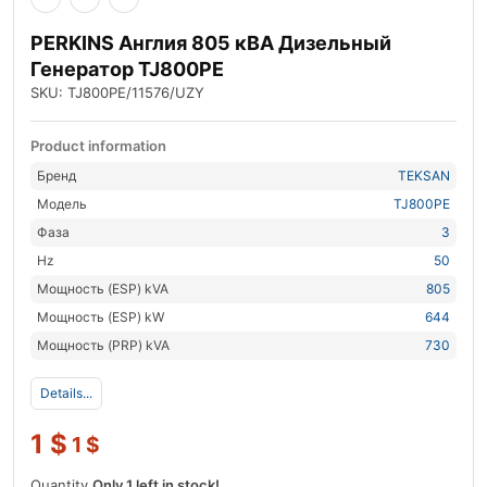
PERKINS Англия 805 кВА Дизельный
Генератор TJ800PE
SKU: TJ800PE/11576/UZY
Product information
Бренд
TEKSAN
Модель
TJ800PE
Фаза
3
Hz
50
Мощность (ESP) kVA
805
Мощность (ESP) kW
644
Мощность (PRP) kVA
730
Details...
1
$
1
$
Quantity
Only 1 left in stock!