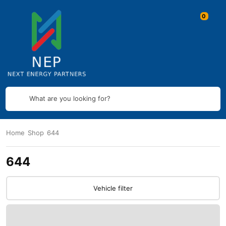
What are you looking for?
Home
Shop
644
644
Vehicle filter