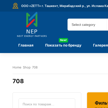
ООО «ZETT» г. Ташкент, Мирабадский р., ул. Ислама К
New!
Главная
Показать по бренду
Галерея
Home
Shop
708
708
Филь