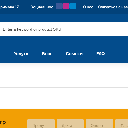
аримова 17
Социальное
О нас
Связаться с на
Услуги
Блог
Ссылки
FAQ
тр