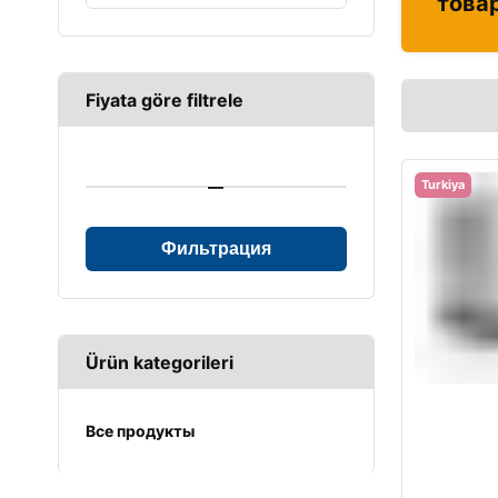
това
Fiyata göre filtrele
—
Turkiya
Фильтрация
Ürün kategorileri
Все продукты
UPS