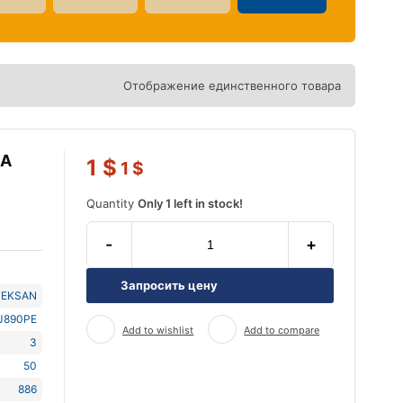
Отображение единственного товара
ВА
1
$
1
$
Quantity
Only 1 left in stock!
-
+
Запросить цену
TEKSAN
J890PE
Add to wishlist
Add to compare
3
50
886