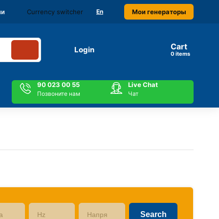
Currency switcher
Мои генераторы
ми
En
Cart
Login
items
90 023 00 55
Live Chat
Позвоните нам
Чат