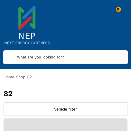
What are you looking for?
Home
Shop
82
82
Vehicle filter