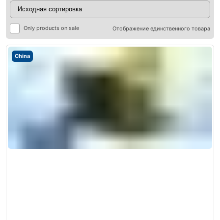
Only products on sale
Отображение единственного товара
China
ры
ры
я