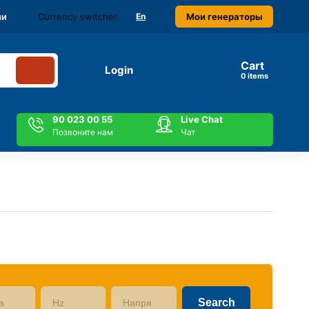
Currency switcher
Мои генераторы
ми
En
Cart
Login
items
90 023 00 55
Live Chat
Позвоните нам
Чат