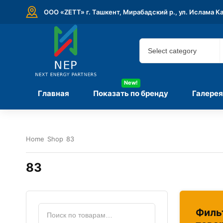
ООО «ZETT» г. Ташкент, Мирабадский р., ул. Ислама К
New!
Главная
Показать по бренду
Галерея
Home
Shop
83
83
Филь