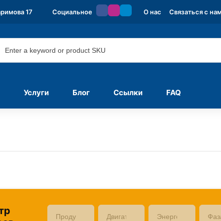
аримова 17
Социальное
О нас
Связаться с на
Услуги
Блог
Ссылки
FAQ
тр