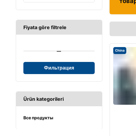
това
Fiyata göre filtrele
—
China
Фильтрация
Ürün kategorileri
Все продукты
UPS