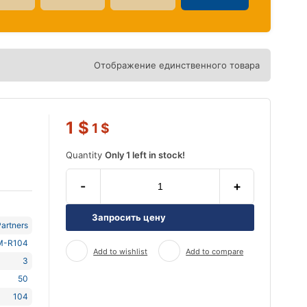
Отображение единственного товара
1
$
1
$
Quantity
Only 1 left in stock!
-
+
Запросить цену
artners
M-R104
Add to wishlist
Add to compare
3
50
104