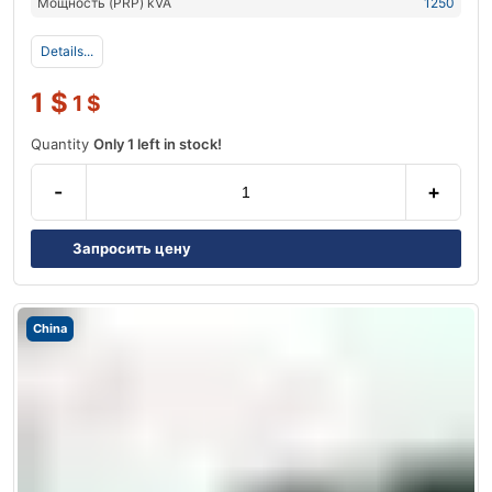
Мощность (PRP) kVA
1250
Details...
1
$
1
$
Quantity
Only 1 left in stock!
-
+
Запросить цену
China