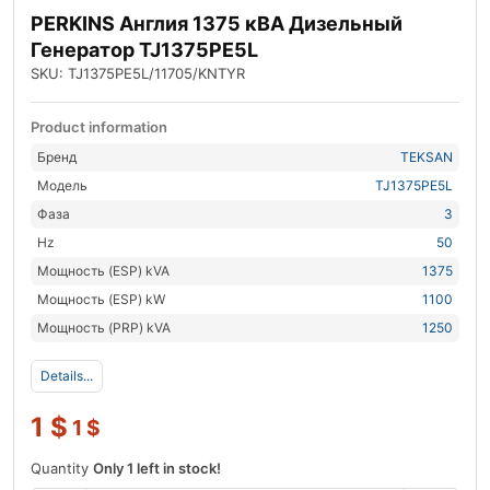
PERKINS Англия 1375 кВА Дизельный
Генератор TJ1375PE5L
SKU: TJ1375PE5L/11705/KNTYR
Product information
Бренд
TEKSAN
Модель
TJ1375PE5L
Фаза
3
Hz
50
Мощность (ESP) kVA
1375
Мощность (ESP) kW
1100
Мощность (PRP) kVA
1250
Details...
1
$
1
$
Quantity
Only 1 left in stock!