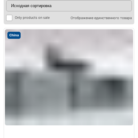
Only products on sale
Отображение единственного товара
China
ры
ры
я