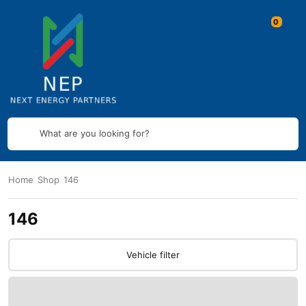
What are you looking for?
Home
Shop
146
146
Vehicle filter