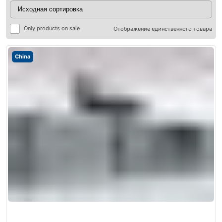
Only products on sale
Отображение единственного товара
China
ры
ры
я