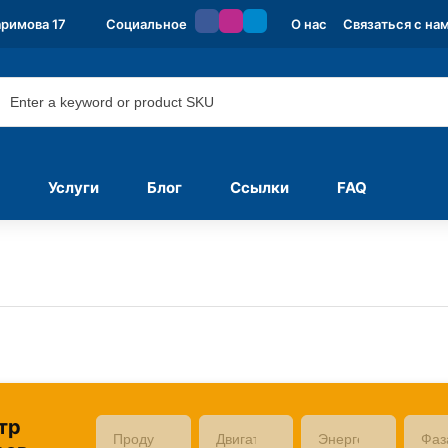
аримова 17
Социальное
О нас
Связаться с на
Услуги
Блог
Ссылки
FAQ
тр