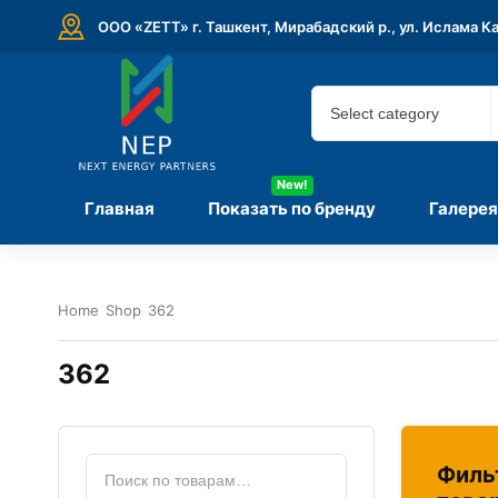
ООО «ZETT» г. Ташкент, Мирабадский р., ул. Ислама К
New!
Главная
Показать по бренду
Галерея
Home
Shop
362
362
Филь