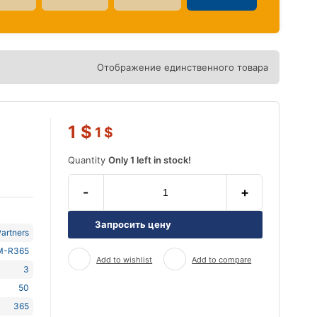
Отображение единственного товара
1
$
1
$
Quantity
Only 1 left in stock!
-
+
Запросить цену
artners
M-R365
Add to wishlist
Add to compare
3
50
365