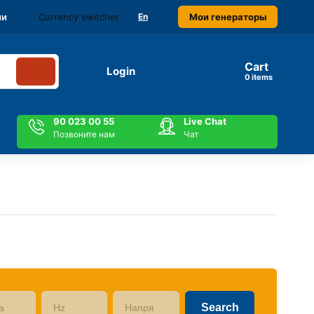
Currency switcher
Мои генераторы
ми
En
Cart
Login
items
90 023 00 55
Live Chat
Позвоните нам
Чат