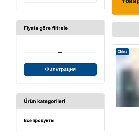
това
Fiyata göre filtrele
—
China
Фильтрация
Ürün kategorileri
Все продукты
UPS