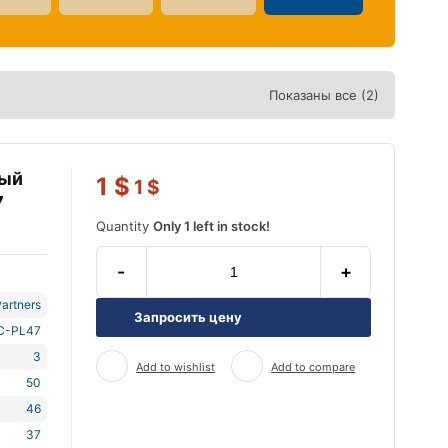
Показаны все (2)
ный
1
$
1
$
7
Quantity
Only 1 left in stock!
-
+
artners
Запросить цену
C-PL47
3
Add to wishlist
Add to compare
50
46
37