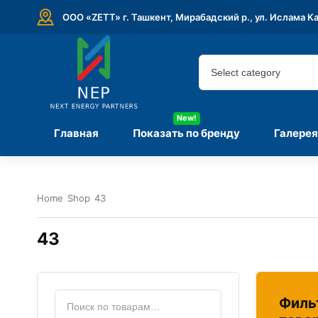
ООО «ZETT» г. Ташкент, Мирабадский р., ул. Ислама К
New!
Главная
Показать по бренду
Галерея
Home
Shop
43
43
Филь