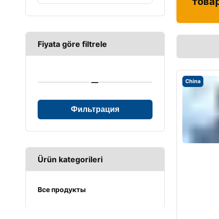
това
Fiyata göre filtrele
—
China
Фильтрация
Ürün kategorileri
Все продукты
UPS