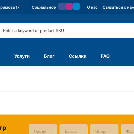
аримова 17
Социальное
О нас
Связаться с на
Услуги
Блог
Ссылки
FAQ
тр