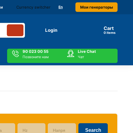
Currency switcher
Мои генераторы
ми
En
Cart
Login
items
90 023 00 55
Live Chat
Позвоните нам
Чат