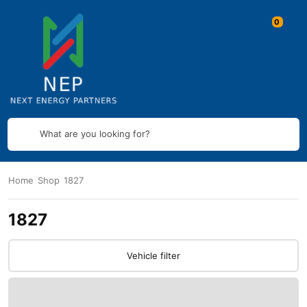
What are you looking for?
Home
Shop
1827
1827
Vehicle filter