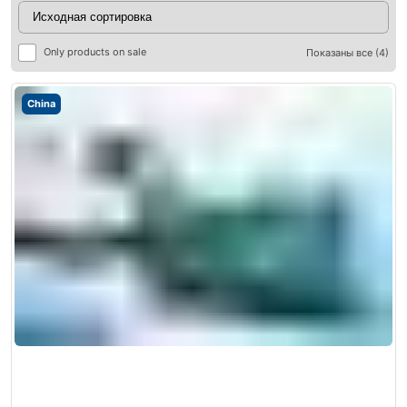
Only products on sale
Показаны все (4)
China
ры
ры
я