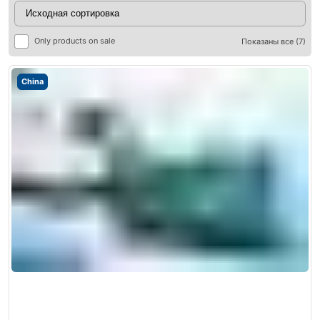
Only products on sale
Показаны все (7)
China
ры
ры
я