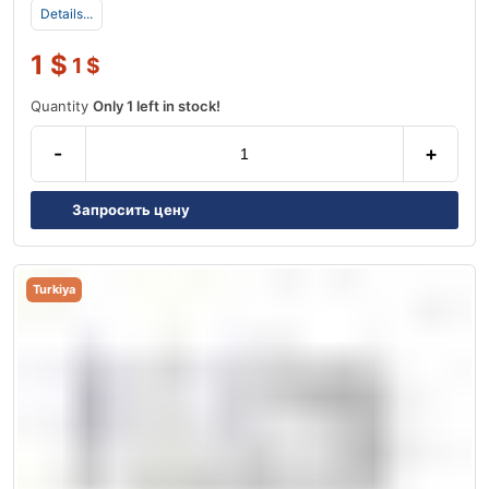
Details...
1
$
1
$
Quantity
Only 1 left in stock!
-
+
Запросить цену
Turkiya