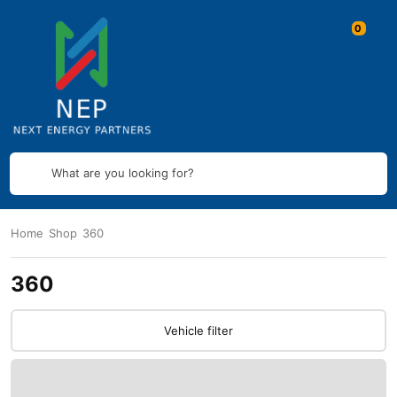
What are you looking for?
Home
Shop
360
360
Vehicle filter