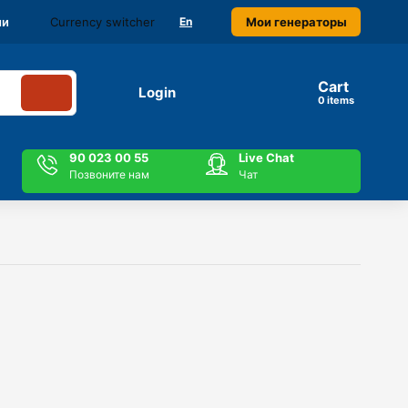
Currency switcher
Мои генераторы
ми
En
Cart
Login
items
90 023 00 55
Live Chat
Позвоните нам
Чат