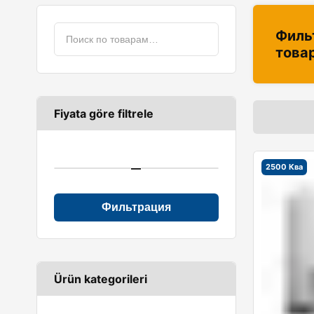
Филь
това
Fiyata göre filtrele
—
2500 Ква
Фильтрация
Ürün kategorileri