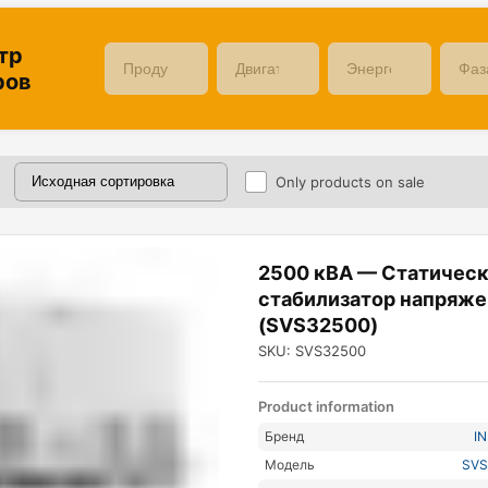
тр
ров
Only products on sale
2500 кВА — Статичес
стабилизатор напряже
(SVS32500)
SKU: SVS32500
Product information
Бренд
I
Модель
SVS