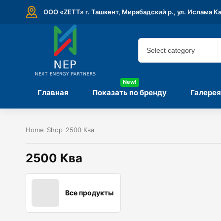
ООО «ZETT» г. Ташкент, Мирабадский р., ул. Ислама К
New!
Главная
Показать по бренду
Галерея
Home
Shop
2500 Ква
2500 Ква
Все продукты