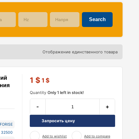
Отображение единственного товара
кий
1
$
1
$
ния
Quantity
Only 1 left in stock!
-
+
Запросить цену
NFORISE
 32500
Add to wishlist
Add to compare