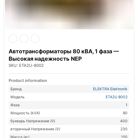
Автотрансформаторы 80 кВА, 1 фаза —
Высокая надежность NEP
SKU: ETA2U-8002
Product information
Бренд
ELEKTRA Elektronik
Модель
ETA2U 8002
Фаза
1
Мощность (kVА)
80
букварь Напряжение (V)
400
вторичный Напряжение (V)
230
Масса (кг)
150