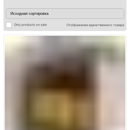
Only products on sale
Отображение единственного товара
ры
ры
я