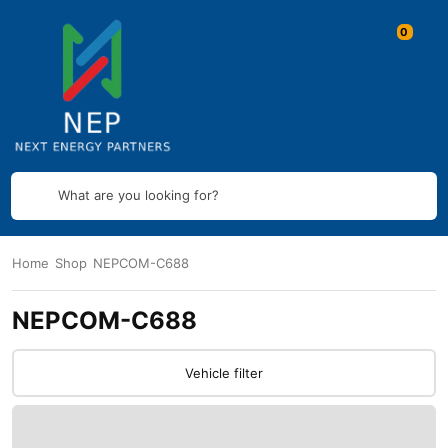
What are you looking for?
Home
Shop
NEPCOM-C688
NEPCOM-C688
Vehicle filter