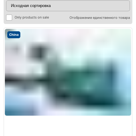
Only products on sale
Отображение единственного товара
China
ры
ры
я