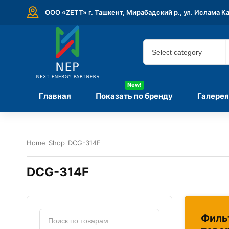
ООО «ZETT» г. Ташкент, Мирабадский р., ул. Ислама К
New!
Главная
Показать по бренду
Галерея
Home
Shop
DCG-314F
DCG-314F
Филь