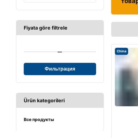
това
Fiyata göre filtrele
—
China
Фильтрация
Ürün kategorileri
Все продукты
UPS