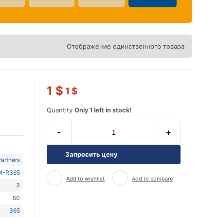
Отображение единственного товара
1
$
1
$
Quantity
Only 1 left in stock!
-
+
Запросить цену
artners
M-R365
Add to wishlist
Add to compare
3
50
365