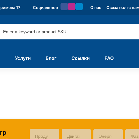
аримова 17
Социальное
О нас
Связаться с на
Услуги
Блог
Ссылки
FAQ
тр