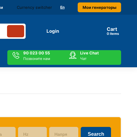
Currency switcher
Мои генераторы
ми
En
Cart
Login
items
90 023 00 55
Live Chat
Позвоните нам
Чат