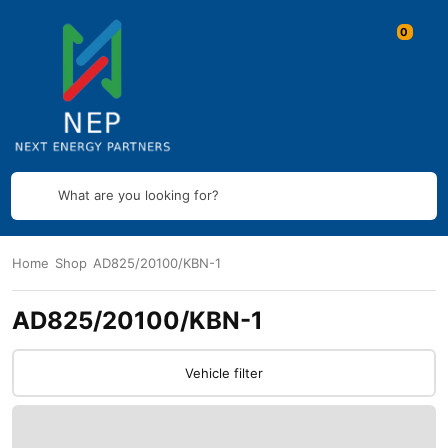
What are you looking for?
Home
Shop
AD825/20100/KBN-1
AD825/20100/KBN-1
Vehicle filter