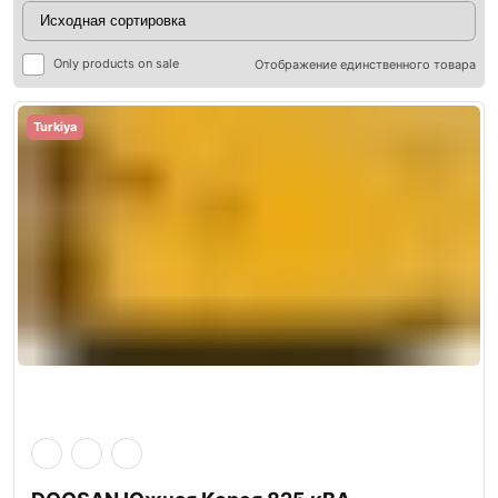
Only products on sale
Отображение единственного товара
Turkiya
ры
ры
я