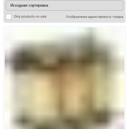
Only products on sale
Отображение единственного товара
ры
ры
я