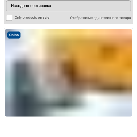
Only products on sale
Отображение единственного товара
China
ры
ры
я