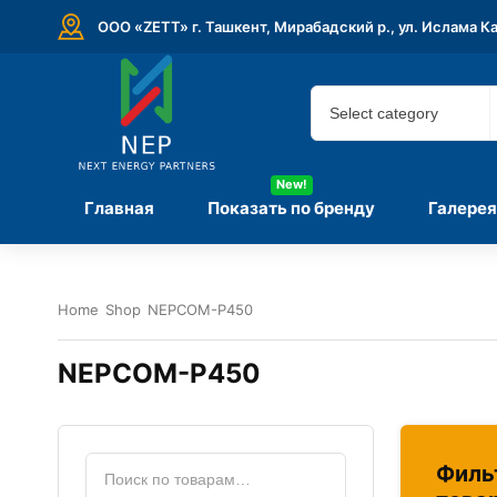
ООО «ZETT» г. Ташкент, Мирабадский р., ул. Ислама К
New!
Главная
Показать по бренду
Галерея
Home
Shop
NEPCOM-P450
NEPCOM-P450
Филь