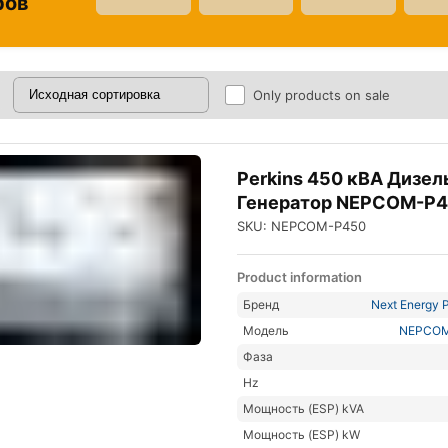
ров
Only products on sale
Perkins 450 кВА Дизе
Генератор NEPCOM-P
SKU: NEPCOM-P450
Product information
Бренд
Next Energy P
Модель
NEPCO
Фаза
Hz
Мощность (ESP) kVA
Мощность (ESP) kW