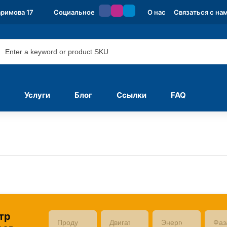
аримова 17
Социальное
О нас
Связаться с на
Услуги
Блог
Ссылки
FAQ
тр