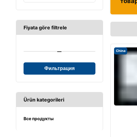
това
Fiyata göre filtrele
—
China
Фильтрация
Ürün kategorileri
Все продукты
UPS