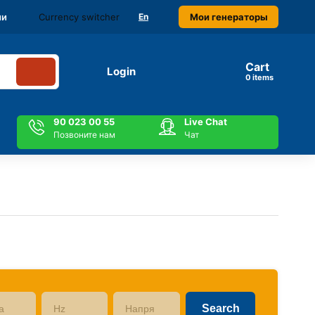
Currency switcher
Мои генераторы
ми
En
Cart
Login
items
90 023 00 55
Live Chat
Позвоните нам
Чат