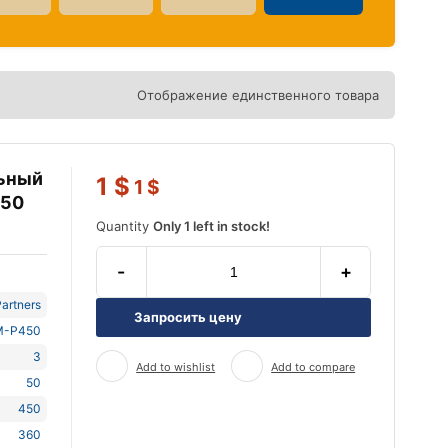
Отображение единственного товара
льный
1
$
1
$
450
Quantity
Only 1 left in stock!
-
+
artners
Запросить цену
M-P450
3
Add to wishlist
Add to compare
50
450
360