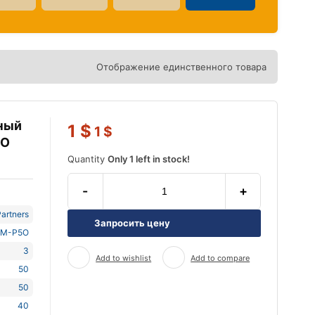
Отображение единственного товара
ьный
1
$
1
$
5O
Quantity
Only 1 left in stock!
-
+
artners
Запросить цену
M-P5O
3
Add to wishlist
Add to compare
50
50
40