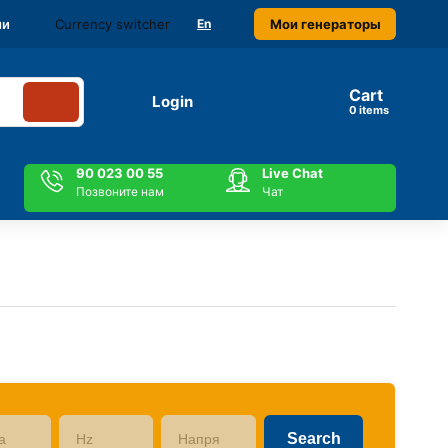
Currency switcher
Мои генераторы
ми
En
Cart
Login
items
90 023 00 55
Live Chat
Позвоните нам
Чат