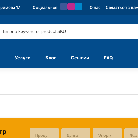
аримова 17
Социальное
О нас
Связаться с на
Услуги
Блог
Ссылки
FAQ
тр