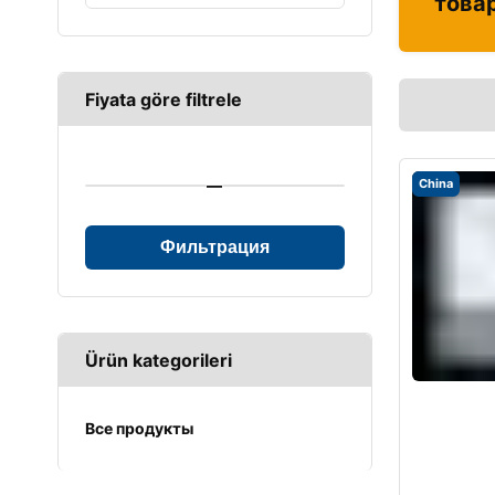
това
Fiyata göre filtrele
—
China
Фильтрация
Ürün kategorileri
Все продукты
UPS