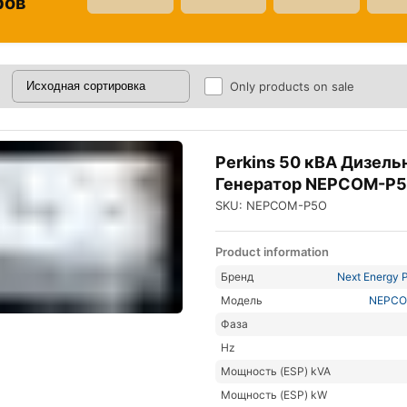
ров
Only products on sale
Perkins 50 кВА Дизел
Генератор NEPCOM-P
SKU: NEPCOM-P5O
Product information
Бренд
Next Energy P
Модель
NEPCO
Фаза
Hz
Мощность (ESP) kVA
Мощность (ESP) kW