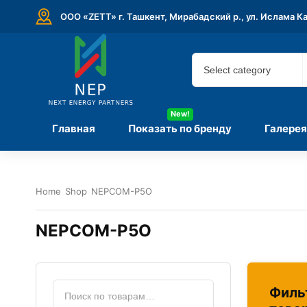
ООО «ZETT» г. Ташкент, Мирабадский р., ул. Ислама К
New!
Главная
Показать по бренду
Галерея
Home
Shop
NEPCOM-P5O
NEPCOM-P5O
Филь