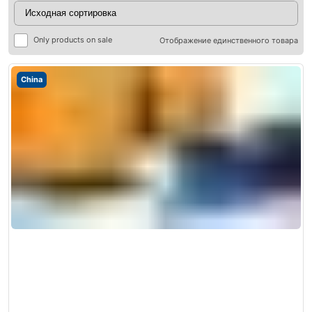
Only products on sale
Отображение единственного товара
China
ры
ры
я