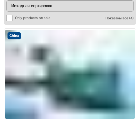
Only products on sale
Показаны все (4)
China
ры
ры
я