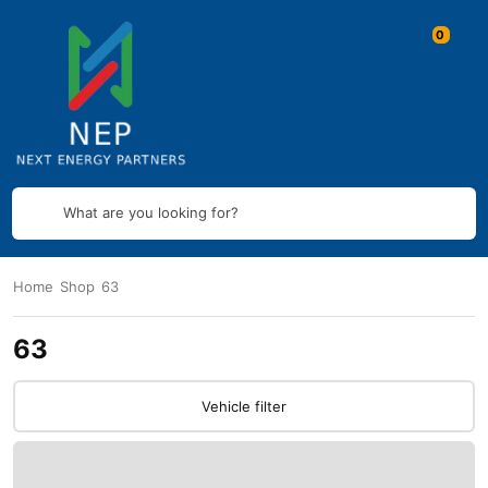
What are you looking for?
Home
Shop
63
63
Vehicle filter