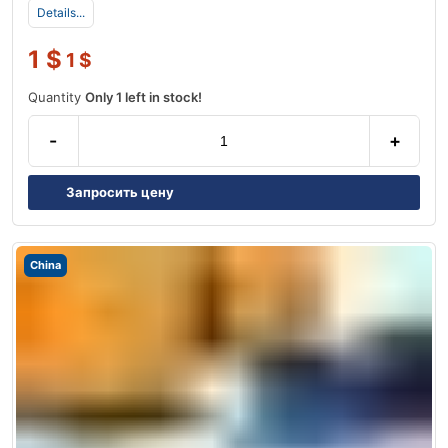
Details...
1
$
1
$
Quantity
Only 1 left in stock!
-
+
Запросить цену
China