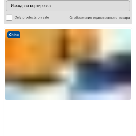
Only products on sale
Отображение единственного товара
China
ры
ры
я