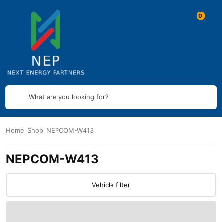
What are you looking for?
Home
Shop
NEPCOM-W413
NEPCOM-W413
Vehicle filter