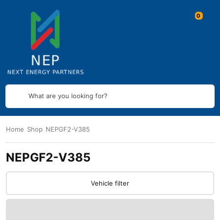
What are you looking for?
Home
Shop
NEPGF2-V385
NEPGF2-V385
Vehicle filter