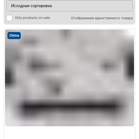
Only products on sale
Отображение единственного товара
China
ры
ры
я