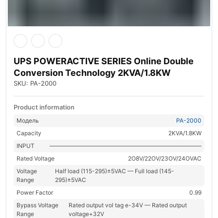
UPS POWERACTIVE SERIES Online Double
Conversion Technology 2KVA/1.8KW
SKU: PA-2000
Product information
Модель
PA-2000
Capacity
2KVA/1.8KW
INPUT
——————————————————————————
Rated Voltage
2O8V/22OV/23OV/24OVAC
Voltage
Half load (115-295)±5VAC — Full load (145-
Range
295)±5VAC
Power Factor
0.99
Bypass Voltage
Rated output vol tag e-34V — Rated output
Range
voltage+32V