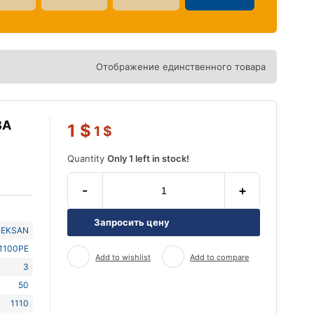
Отображение единственного товара
ВА
1
$
1
$
Quantity
Only 1 left in stock!
-
+
Запросить цену
TEKSAN
1100PE
Add to wishlist
Add to compare
3
50
1110