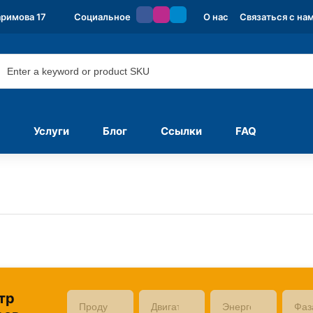
аримова 17
Социальное
О нас
Связаться с на
Услуги
Блог
Ссылки
FAQ
тр