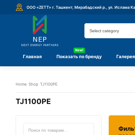
ООО «ZETT» г. Ташкент, Мирабадский р., ул. Ислама К
New!
Главная
Показать по бренду
Галерея
Home
Shop
TJ1100PE
TJ1100PE
Филь