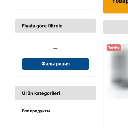
това
Fiyata göre filtrele
—
Turkiya
Фильтрация
Ürün kategorileri
Все продукты
UPS