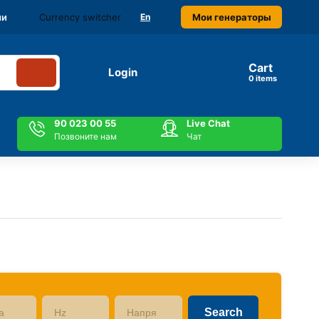
Currency switcher
Мои генераторы
ми
En
Cart
Login
items
90 023 00 55
Live Chat
Позвоните нам
Чат