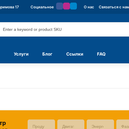
аримова 17
Социальное
О нас
Связаться с на
Услуги
Блог
Ссылки
FAQ
тр