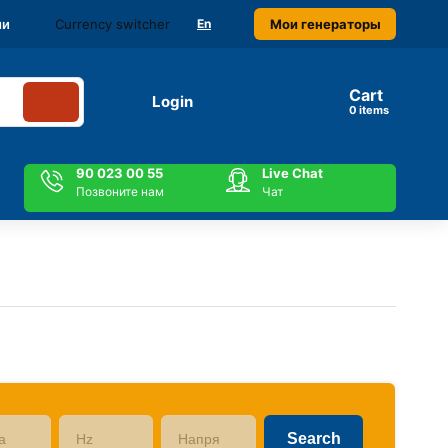
Currency switcher
Мои генераторы
ми
En
Cart
Login
items
90 023 00 55
Live Chat
Позвоните нам
Чат