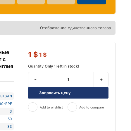
Отображение единственного товара
ные
1
$
1
$
т с
нглия
Quantity
Only 1 left in stock!
-
+
Запросить цену
TEKSAN
30-RPE
Add to wishlist
Add to compare
3
50
33