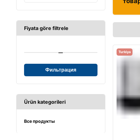
това
Fiyata göre filtrele
—
Turkiya
Фильтрация
Ürün kategorileri
Все продукты
UPS