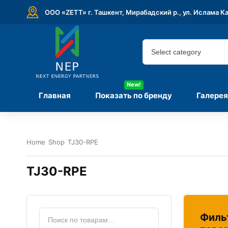
ООО «ZETT» г. Ташкент, Мирабадский р., ул. Ислама К
New!
Главная
Показать по бренду
Галерея
Home
Shop
TJ30-RPE
TJ30-RPE
Филь