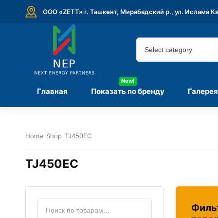
ООО «ZETT» г. Ташкент, Мирабадский р., ул. Ислама К
New!
Главная
Показать по бренду
Галерея
Home
Shop
TJ450EC
TJ450EC
Филь