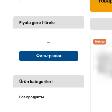
това
Fiyata göre filtrele
—
Turkiya
Фильтрация
Ürün kategorileri
Все продукты
UPS