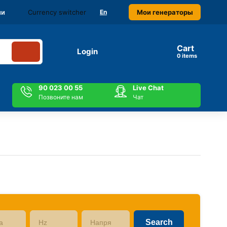
Currency switcher
Мои генераторы
ми
En
Cart
Login
items
90 023 00 55
Live Chat
Позвоните нам
Чат