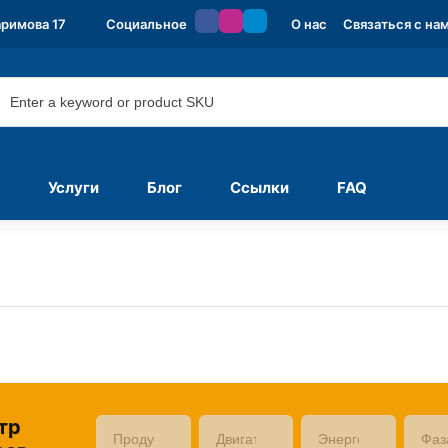
аримова 17
Социальное
О нас
Связаться с на
Услуги
Блог
Ссылки
FAQ
тр