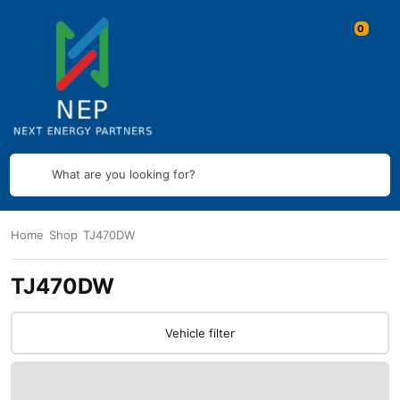
What are you looking for?
Home
Shop
TJ470DW
TJ470DW
Vehicle filter