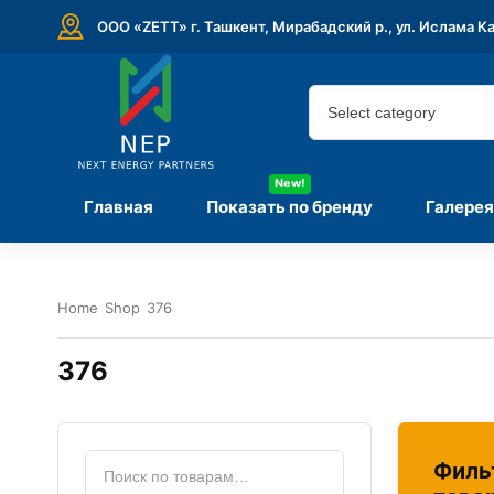
ООО «ZETT» г. Ташкент, Мирабадский р., ул. Ислама К
New!
Главная
Показать по бренду
Галерея
Home
Shop
376
376
Филь