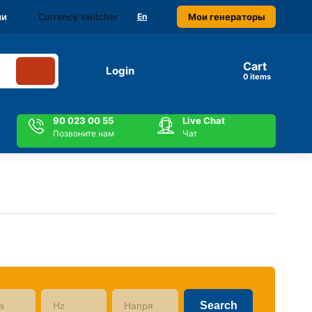
Currency switcher
Мои генераторы
ми
En
Cart
Login
items
90 023 00 55
Live Chat
Позвоните нам
Чат