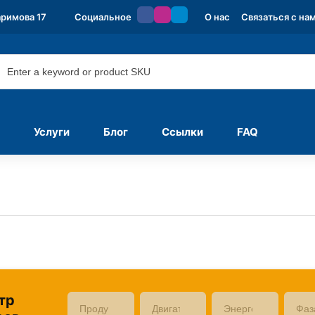
аримова 17
Социальное
О нас
Связаться с на
Услуги
Блог
Ссылки
FAQ
тр