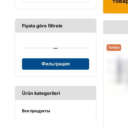
това
Fiyata göre filtrele
—
Turkiya
Фильтрация
Ürün kategorileri
Все продукты
UPS