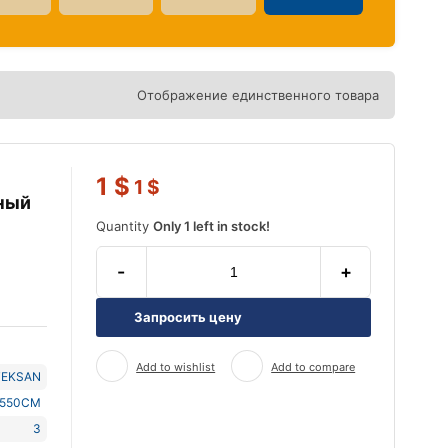
Отображение единственного товара
1
$
1
$
ный
Quantity
Only 1 left in stock!
-
+
Запросить цену
Add to wishlist
Add to compare
TEKSAN
J550CM
3