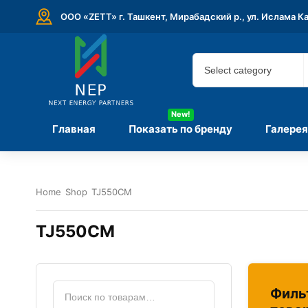
ООО «ZETT» г. Ташкент, Мирабадский р., ул. Ислама К
New!
Главная
Показать по бренду
Галерея
Home
Shop
TJ550CM
TJ550CM
Филь