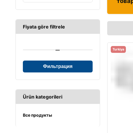
това
Fiyata göre filtrele
—
Turkiya
Фильтрация
Ürün kategorileri
Все продукты
UPS