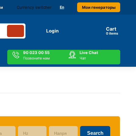
Currency switcher
Мои генераторы
ми
En
Cart
Login
items
90 023 00 55
Live Chat
Позвоните нам
Чат