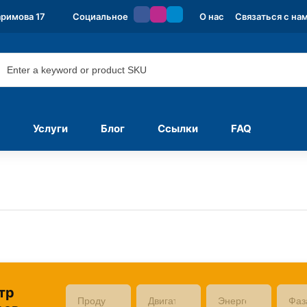
аримова 17
Социальное
О нас
Связаться с на
Услуги
Блог
Ссылки
FAQ
тр