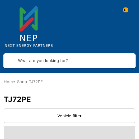
What are you looking for?
Home
Shop
TJ72PE
TJ72PE
Vehicle filter