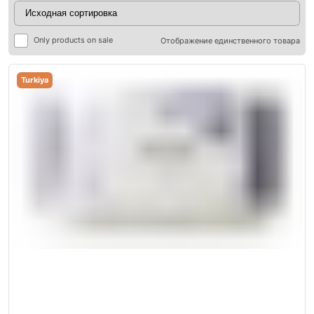
Only products on sale
Отображение единственного товара
Turkiya
ры
ры
я