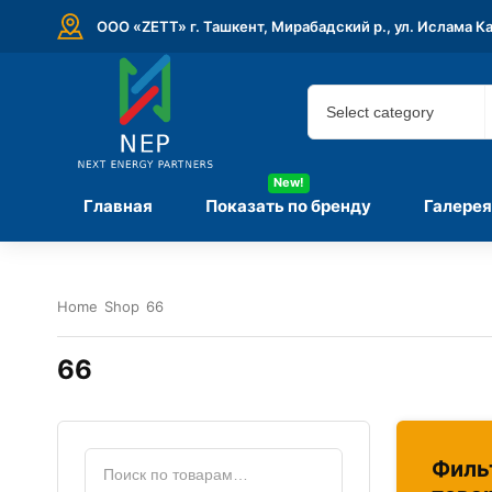
ООО «ZETT» г. Ташкент, Мирабадский р., ул. Ислама К
New!
Главная
Показать по бренду
Галерея
Home
Shop
66
66
Филь