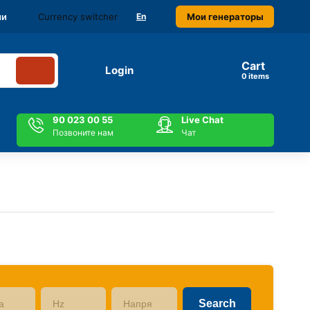
Currency switcher
Мои генераторы
ми
En
Cart
Login
items
90 023 00 55
Live Chat
Позвоните нам
Чат