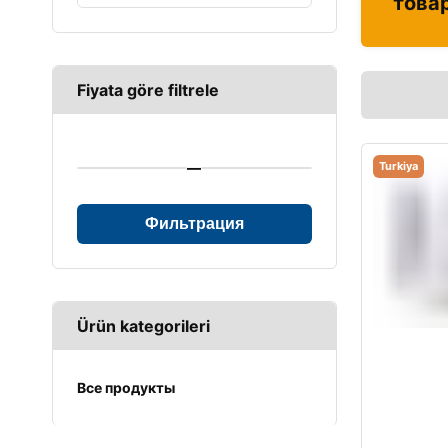
това
Fiyata göre filtrele
—
Turkiya
Фильтрация
Ürün kategorileri
Все продукты
UPS