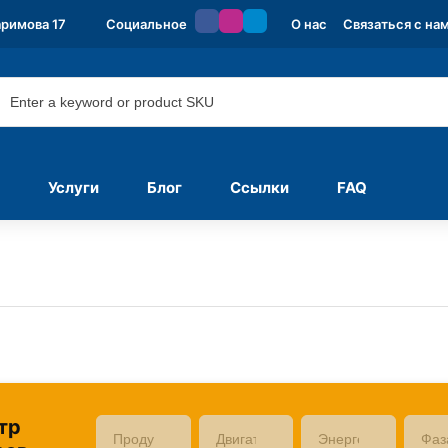
аримова 17
Социальное
О нас
Связаться с на
Услуги
Блог
Ссылки
FAQ
тр