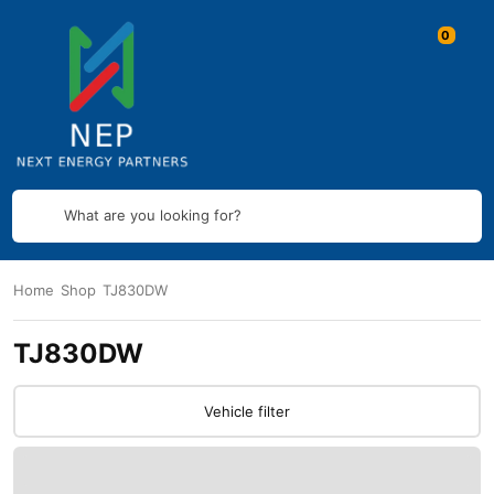
What are you looking for?
Home
Shop
TJ830DW
TJ830DW
Vehicle filter