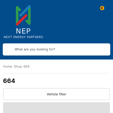
What are you looking for?
Home
Shop
664
664
Vehicle filter